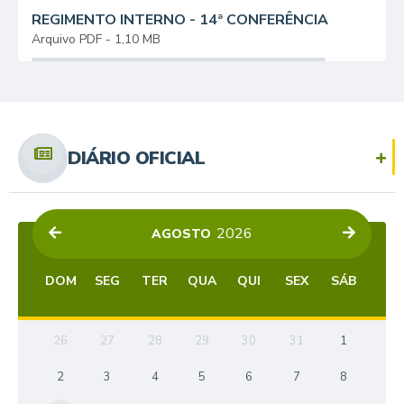
REGIMENTO INTERNO - 14ª CONFERÊNCIA
MUNICIPAL
PDF
1,10 MB
DIÁRIO OFICIAL
2026
AGOSTO
DOM
SEG
TER
QUA
QUI
SEX
SÁB
26
27
28
29
30
31
1
2
3
4
5
6
7
8